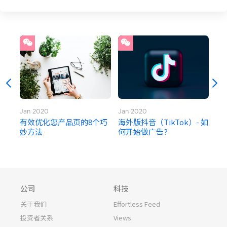
Jan 2020
Jan 2020
Jul
？掌
有效优化您产品页的8个巧
海外版抖音（TikTok）- 如
刚
妙方法
何开始做广告?
告
公司
科技
关于我们
Effortless Feed
投资者关系
Views