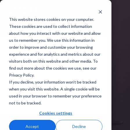
This website stores cookies on your computer.
These cookies are used to collect information
about how you interact with our website and allow
us to remember you. We use this information in
order to improve and customize your browsing
experience and for analytics and metrics about our
visitors both on this website and other media. To
find out more about the cookies we use, see our
Privacy Policy.
If you decline, your information won’t be tracked
when you visit this website. A single cookie will be
used in your browser to remember your preference
not to be tracked.
Cookies settings
Accept
Decline