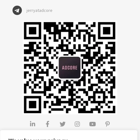
jerryatadcore